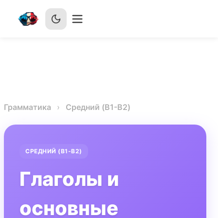
Грамматика
Средний (B1-B2)
СРЕДНИЙ (B1-B2)
Глаголы и
основные