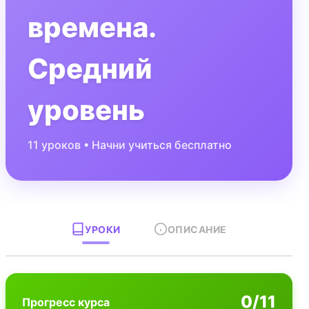
времена.
Средний
уровень
11
уроков • Начни учиться бесплатно
УРОКИ
ОПИСАНИЕ
0
/
11
Прогресс курса