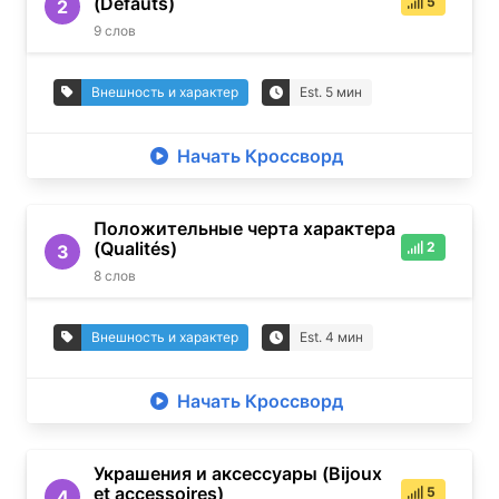
(Défauts)
5
2
9
слов
Внешность и характер
Est.
5
мин
Начать Кроссворд
Положительные черта характера
(Qualités)
2
3
8
слов
Внешность и характер
Est.
4
мин
Начать Кроссворд
Украшения и аксессуары (Bijoux
et accessoires)
5
4