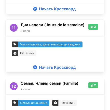
Начать Кроссворд
Дни недели (Jours de la semaine)
2
11
7
слов
Числительные, даты, месяцы, дни недели
Est.
4
мин
Начать Кроссворд
Семья. Члены семьи (Famille)
2
12
9
слов
Семья, отношения
Est.
5
мин