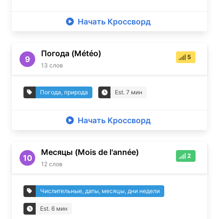
Начать Кроссворд
Погода (Météo)
5
9
13
слов
Погода, природа
Est.
7
мин
Начать Кроссворд
Месяцы (Mois de l'année)
2
10
12
слов
Числительные, даты, месяцы, дни недели
Est.
6
мин