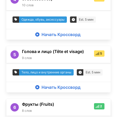
10
слов
Одежда, обувь, аксессуары
Est.
5
мин
Начать Кроссворд
Голова и лицо (Tête et visage)
5
5
9
слов
Тело, лицо и внутренние органы
Est.
5
мин
Начать Кроссворд
Фрукты (Fruits)
2
6
8
слов