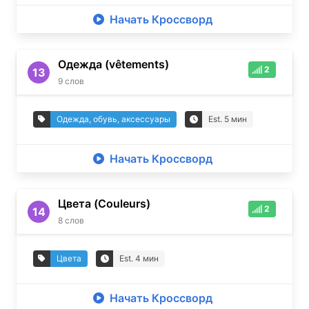
Начать Кроссворд
Одежда (vêtements)
2
13
9
слов
Одежда, обувь, аксессуары
Est.
5
мин
Начать Кроссворд
Цвета (Couleurs)
2
14
8
слов
Цвета
Est.
4
мин
Начать Кроссворд