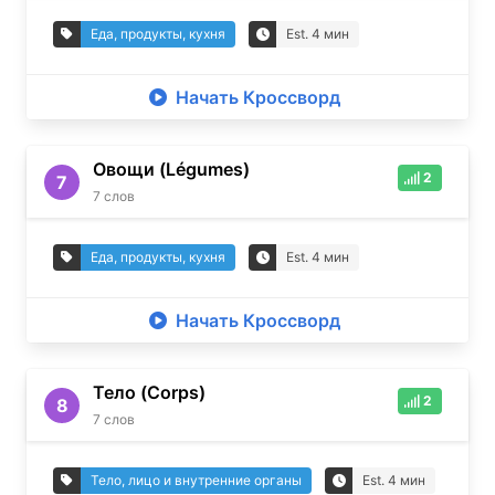
Еда, продукты, кухня
Est.
4
мин
Начать Кроссворд
Овощи (Légumes)
2
7
7
слов
Еда, продукты, кухня
Est.
4
мин
Начать Кроссворд
Тело (Corps)
2
8
7
слов
Тело, лицо и внутренние органы
Est.
4
мин