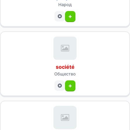
Народ
+
société
Общество
+