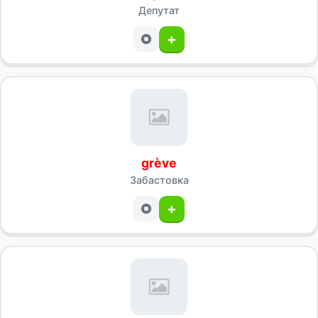
Депутат
+
grève
Забастовка
+