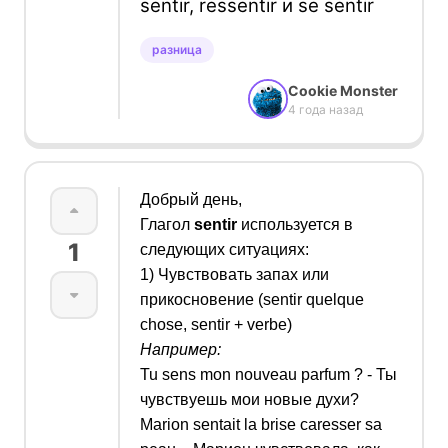
sentir, ressentir и se sentir
разница
Cookie Monster
4 года назад
Добрый день,
Глагол
sentir
используется в
1
следующих ситуациях:
1) Чувствовать запах или
прикосновение
(sentir quelque
chose,
sentir + verbe
)
Например:
Tu sens mon nouveau parfum ? -
Ты
чувствуешь мои новые духи?
Marion sentait la brise caresser sa