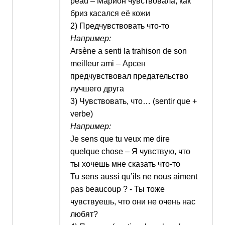
peau –
Марион чувствовала, как
бриз касался её кожи
2) Предчувствовать что-то
Например:
Arsène a senti la trahison de son
meilleur ami –
Арсен
предчувствовал предательство
лучшего друга
3) Чувствовать, что… (
sentir que +
verbe
)
Например:
Je sens que tu veux me dire
quelque chose –
Я чувствую, что
ты хочешь мне сказать что-то
Tu sens aussi qu’ils ne nous aiment
pas beaucoup ? -
Ты тоже
чувствуешь, что они не очень нас
любят?