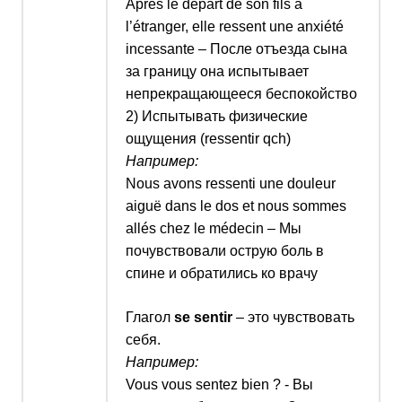
Après le départ de son fils à
l’étranger, elle ressent une anxiété
incessante –
После отъезда сына
за границу она испытывает
непрекращающееся беспокойство
2) Испытывать физические
ощущения (
ressentir qch
)
Например:
Nous avons ressenti une douleur
aiguë dans le dos et nous sommes
allés chez le médecin –
Мы
почувствовали острую боль в
спине и обратились ко врачу
Глагол
se sentir
–
это чувствовать
себя.
Например:
Vous vous sentez bien ? -
Вы