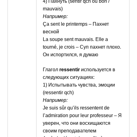
4
)
Пахнуть (
sentir qch ou bon /
mauvais
)
Например:
Ça sent le printemps –
Пахнет
весной
La soupe sent mauvais. Elle a
tourné, je crois –
Суп пахнет плохо.
Он испортился, я думаю
Глагол
ressentir
используется в
следующих ситуациях:
1) Испытывать чувства, эмоции
(
ressentir qch
)
Например:
Je suis sûr qu’ils ressentent de
l’admiration pour leur professeur –
Я
уверен, что они восхищаются
своим преподавателем