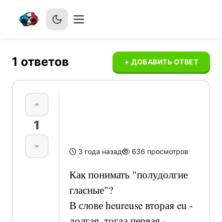
1
ответов
+ ДОБАВИТЬ ОТВЕТ
долгота
1
гласных
3 года назад
636
просмотров
Как понимать "полудолгие
гласные"?
В слове heureuse вторая eu -
долгая, тогда первая -