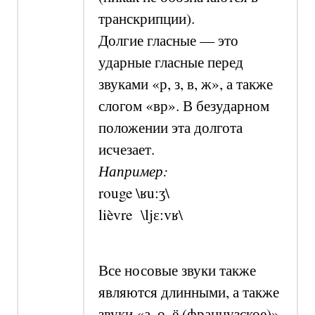
транскрипции).
Долгие гласные — это
ударные гласные перед
звуками «р, з, в, ж», а также
слогом «вр». В безударном
положении эта долгота
исчезает.
Например:
roug
e \ʁu:ʒ\
lièvre
\ljɛ:vʁ\
Все носовые звуки также
являются длинными, а также
звуки «а, о
,
ё (французское)
»