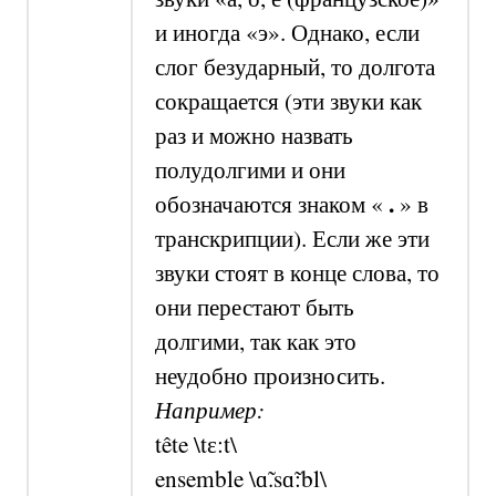
и иногда «э». Однако, если
слог безударный, то долгота
сокращается (эти звуки как
раз и можно назвать
полудолгими и они
.
обозначаются знаком «
»
в
транскрипции). Если же эти
звуки стоят в конце слова, то
они перестают быть
долгими, так как это
неудобно произносить.
Например:
tête \tɛ:t\
ensemble
\ɑ̃.sɑ̃:bl\