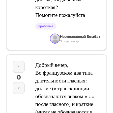
короткая?
Помогите пожалуйста
проблема
Неопознанный Вомбат
3 года назад
Добрый вечер,
Во французском два типа
0
длительности гласных:
долгие (в транскрипции
:
обозначаются знаком
«
»
после гласного)
и краткие
(никак не обозначаются в