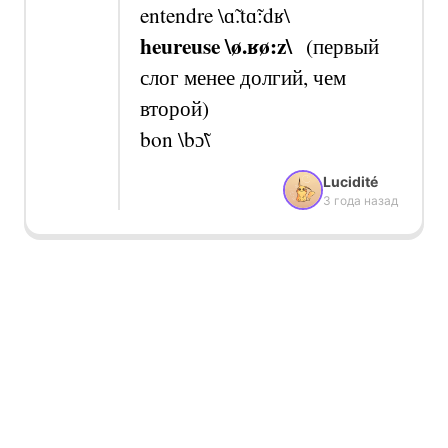
entendre
\ɑ̃.tɑ̃:dʁ\
heureu
se
\ø.ʁø:z\
(первый
слог менее долгий, чем
второй)
bon
\bɔ̃\
Lucidité
3 года назад