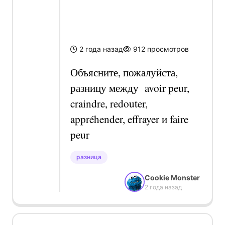
effrayer и faire
peur
2 года назад
912
просмотров
Объясните, пожалуйста,
разницу между avoir peur,
craindre, redouter,
appréhender, effrayer и faire
peur
разница
Cookie Monster
2 года назад