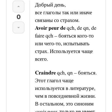
Добрый день,
все глаголы так или иначе
0
связаны со страхом.
Avoir peur de
qch, de qn, de
faire qch –
бояться кого-то
или чего-то, испытывать
страх. Используется чаще
всего.
Craindre
qch, qn –
бояться.
Этот глагол чаще
используется в литературе,
чем в повседневной жизни.
В остальном, это синоним
avoir peur
,
только не имеет