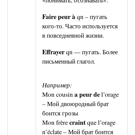
Faire peur à
qn –
пугать
кого-то. Часто используется
в повседневной жизни.
Effrayer
qn —
пугать. Более
письменный глагол.
Например:
a peur de
Mon cousin
l’orage
–
Мой двоюродный брат
боится грозы
craint
Mon frère
q
ue l’orage
n’éclate –
Мой брат боится