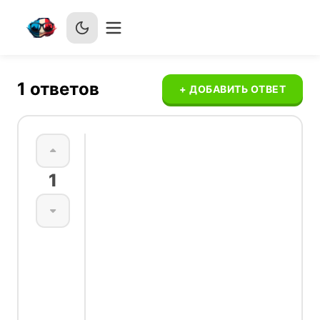
1
ответов
+ ДОБАВИТЬ ОТВЕТ
Разница между
1
avoir peur,
craindre,
redouter,
appréhender,