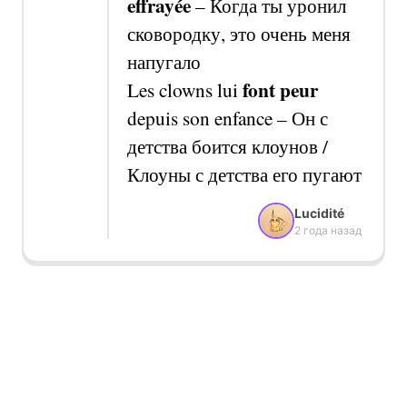
effrayée
–
Когда ты уронил
сковородку, это очень меня
напугало
font peur
Les clowns lui
depuis son enfance –
Он с
детства боится клоунов /
Клоуны с детства его пугают
Lucidité
2 года назад