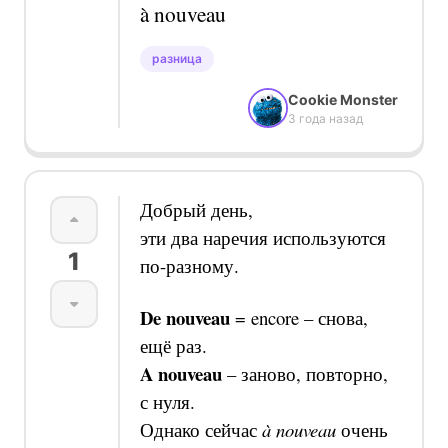
à nouveau
разница
Cookie Monster
3 года назад
Добрый день,
эти два наречия используются
1
по-разному.
De nouveau
= encore –
снова,
ещё раз.
A nouveau
–
заново, повторно,
с нуля.
Однако сейчас
à nouveau
очень