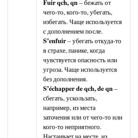
Fuir
q
ch, qn
– бежать
от
чего-то, кого-то
, убегать,
избегать.
Чаще
используется
с дополнением после.
S’enfuir
–
убегать откуда-то
в страхе, панике, когда
чувствуется опасность или
угроза.
Чаще
и
спользуется
без дополнения.
S’échapper
de qch, de qn
–
сбегать,
ускользать,
например, из места
заточения или от чего-то или
кого-то неприятного.
Настаивает на месте, из