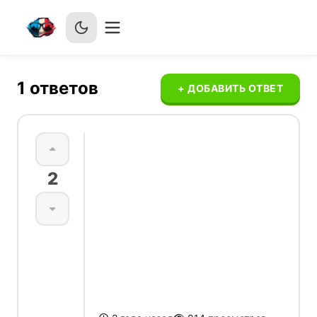
1
ответов
+ ДОБАВИТЬ ОТВЕТ
Разница между
2
courir, fuir,
s'enfuir,
s'échapper и
s'évader