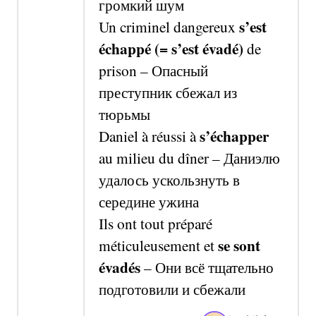
громкий шум
s’est
Un criminel dangereux
échappé
(= s’est évadé)
de
prison –
Опасный
преступник сбежал из
тюрьмы
s’échapp
er
Daniel
à réussi à
au milieu du dîner
–
Даниэл
ю
удалось ускользнуть в
середине ужина
Ils ont tout préparé
se sont
méticuleusement et
évadés
–
Они всё тщательно
подготовили и сбежали