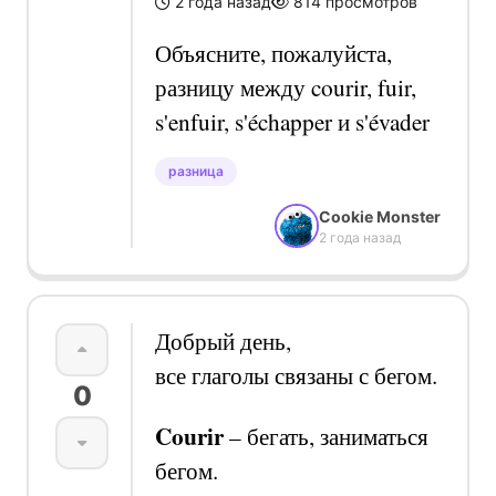
2 года назад
814
просмотров
Объясните, пожалуйста,
разницу между courir, fuir,
s'enfuir, s'échapper и s'évader
разница
Cookie Monster
2 года назад
Добрый день,
все глаголы связаны с бегом.
0
Courir
–
бегать, заниматься
бегом.