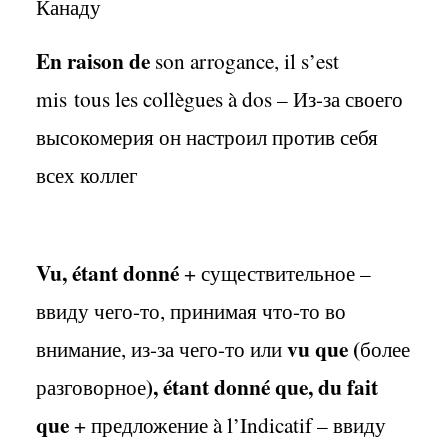
Канаду
En
raison
de
son
arrogance
,
il
s
’
est
mis
tous
les
coll
è
gues à dos
– Из-за своего
высокомерия он настроил против себя
всех коллег
Vu
, é
tant
donn
é
+ существительное –
ввиду чего-то, принимая что-то во
vu
que
(
внимание, из-за чего-то или
более
), é
tant
donn
é
que
,
du
fait
разговорное
que
+ предложение à
l
’
Indicatif
– ввиду