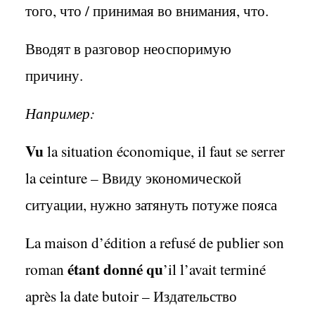
того, что / принимая во внимания, что.
Вводят в разговор неоспоримую
причину.
Например:
Vu
la
situation
économique,
il
faut
se
serrer
la
ceinture
– Ввиду экономической
ситуации, нужно затянуть потуже пояса
La
maison
d
’é
dition
a
refus
é
de
publier
son
é
tant
donn
é
qu
roman
’
il
l
’
avait
termin
é
apr
è
s
la
date
butoir
– Издательство