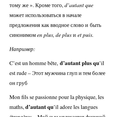
тому же ». Кроме того,
d
’
autant
que
может использоваться в начале
предложения как вводное слово и быть
синонимом
en
plus
,
de
plus
и
et
puis
.
Например:
d
’
autant
plus
qu
C
’
est
un
homme
b
ê
te,
’
il
est
rude
– Этот мужчина глуп и тем более
он груб
Mon
fils
se
passionne
pour
la
physique
,
les
d
’
autant
qu
maths
,
’
il
adore
les
langues
é
trang
è
res
– Мой сын увлекается физикой,