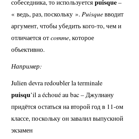
puisque
собеседника, то используется
–
«
ведь, раз, поскольку
».
Puisque
вводит
аргумент, чтобы убедить кого-то, чем и
отличается от
comme
, которое
объективно.
Например:
Julien
devra
redoubler
la
terminale
puisqu
’
il
a
é
chou
é
au
bac
– Джулиану
придётся остаться на второй год в 11-ом
классе, поскольку он завалил выпускной
экзамен