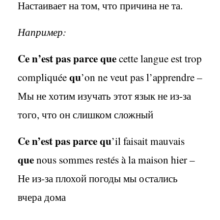
Настаивает на том, что причина не та.
Например:
Ce
n
’
est
pas
parce
que
cette
langue
est
trop
qu
compliqu
é
e
’
on
ne
veut
pas
l
’
apprendre
–
Мы не хотим изучать этот язык не из-за
того, что он слишком сложный
Ce n’est pas parce qu
’il faisait mauvais
que
nous sommes restés à la maison hier –
Н
е из
-
за плохой погоды мы остались
вчера дома