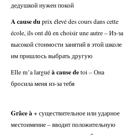
дедушкой нужен покой
A cause du
prix élevé des cours dans cette
école, ils ont dû en choisir une autre –
Из
-
за
высокой стоимости занятий в этой школе
им пришлось выбрать другую
à
cause
de
Elle
m
’
a
largu
é
toi
– Она
бросила меня из-за тебя
Gr
â
ce
à
+ существительное или ударное
местоимение – вводит положительную