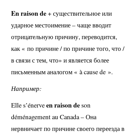
En
raison
de
+ существительное или
ударное местоимение – чаще вводит
отрицательную причину, переводится,
как «
по причине / по причине того, что /
в связи с тем, что» и является более
письменным аналогом «
à
cause
de
».
Например:
en
raison
de
Elle
s
’é
nerve
son
d
é
m
é
nagement
au
Canada
– Она
нервничает по причине своего переезда в