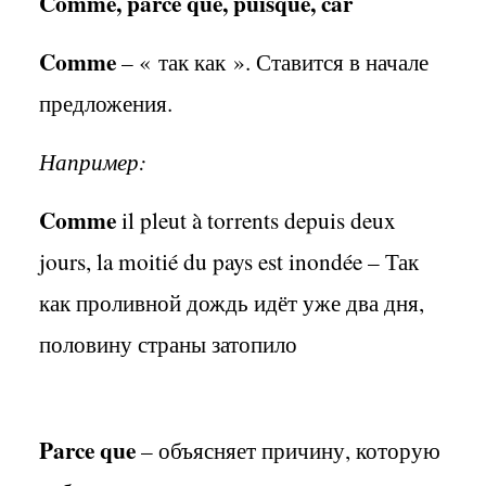
Comme
,
parce
que
,
puisque
,
car
Comme
– «
так как
». Ставится в начале
предложения.
Например:
Comme
il
pleut
à
torrents
depuis
deux
jours
,
la
moiti
é
du
pays
est
inond
é
e
– Так
как проливной дождь идёт уже два дня,
половину страны затопило
Parce
que
– объясняет причину, которую