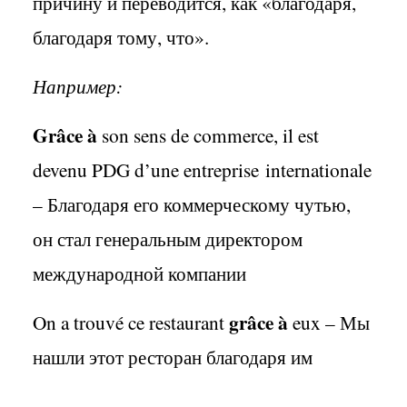
причину и переводится, как «благодаря,
благодаря тому, что».
Например:
Gr
â
ce
à
son
sens
de
commerce
,
il
est
devenu
PDG
d
’
une
entreprise
internationale
– Благодаря его коммерческому чутью,
он стал генеральным директором
международной компании
gr
â
ce
à
On
a
trouv
é
ce
restaurant
eux
– Мы
нашли этот ресторан благодаря им