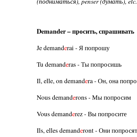
(подниматься), penser (думать), etc.
Demander – просить, спрашивать
Je demand
e
rai - Я попрошу
Tu demand
e
ras - Ты попросишь
Il, elle, on demand
e
ra - Он, она попр
Nous demand
e
rons - Мы попросим
Vous demand
e
rez - Вы попросите
Ils, elles demand
e
ront - Они попрося