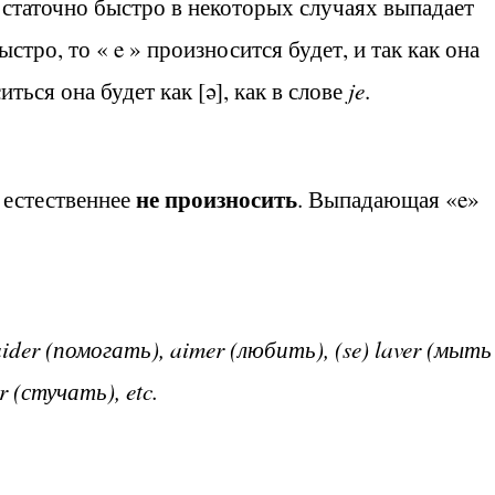
статочно быстро в некоторых случаях выпадает
стро, то « e » произносится будет, и так как она
ться она будет как [ə], как в слове
je
.
не
произносить
 естественнее
. Выпадающая «e»
aider (помогать), aimer (любить), (se) laver (мыть
 (стучать), etc.