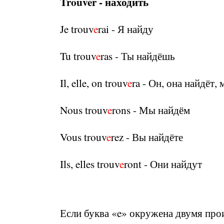
Trouver - находить
Je trouv
e
rai - Я найду
Tu trouv
e
ras - Ты найдёшь
Il, elle, on trouv
e
ra - Он, она найдёт,
Nous trouv
e
rons - Мы найдём
Vous trouv
e
rez - Вы найдёте
Ils, elles trouv
e
ront - Они найдут
Если буква «e» окружена двумя пр