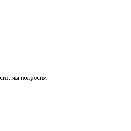
осит, мы попросим
т