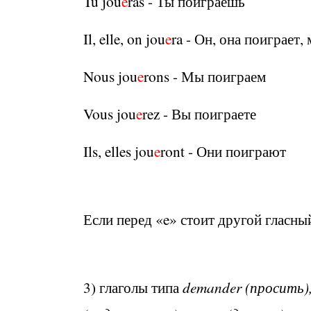
Tu jou
e
ras - Ты поиграешь
Il, elle, on jou
e
ra - Он, она поиграет
Nous jou
e
rons - Мы поиграем
Vous jou
e
rez - Вы поиграете
Ils, elles jou
e
ront - Они поиграют
Если перед «e» стоит другой гласный
3) глаголы типа
demander (просить),