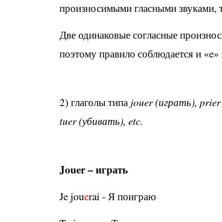
произносимыми гласными звуками, т
Две одинаковые согласные произнося
поэтому правило соблюдается и «e» 
2) глаголы типа
jouer (играть), prie
tuer (убивать), etc.
Jouer – играть
Je jou
e
rai - Я поиграю