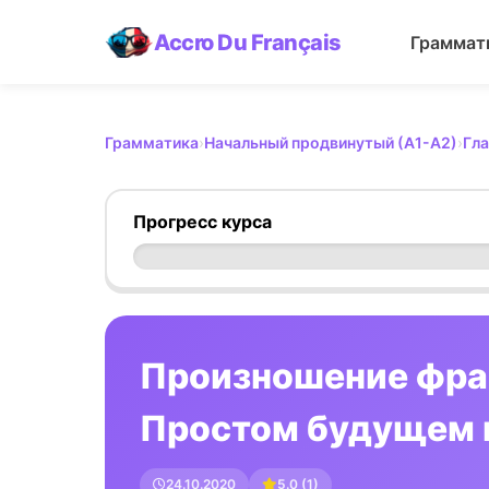
Accro Du Français
Граммат
Грамматика
›
Начальный продвинутый (А1-А2)
›
Гла
Прогресс курса
Произношение фран
Простом будущем 
24.10.2020
5.0
(
1
)