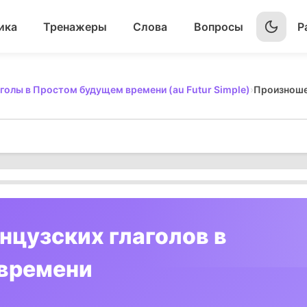
ика
Тренажеры
Слова
Вопросы
Р
голы в Простом будущем времени (au Futur Simple)
›
цузских глаголов в
времени