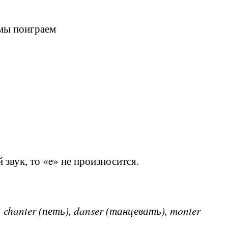
, мы поиграем
 звук, то «e» не произносится.
 chanter (петь), danser (танцевать), monter