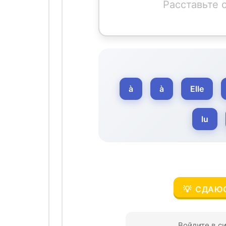
Расставьте 
à
à
Elle
lu
💡
СДАЮС
Войдите в с