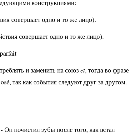
ледующими конструкциями:
твия совершает одно и то же лицо
)
.
йствия совершает одно и то же лицо
)
.
arfait
треблять и заменить на союз
et
,
тогда во фразе
posé
, так как события следуют друг за другом.
 -
Он почистил зубы после того, как встал