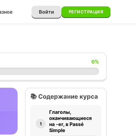
азное
Войти
РЕГИСТРАЦИЯ
0
%
📚 Содержание курса
Глаголы,
оканчивающиеся
1
на -er, в Passé
Simple