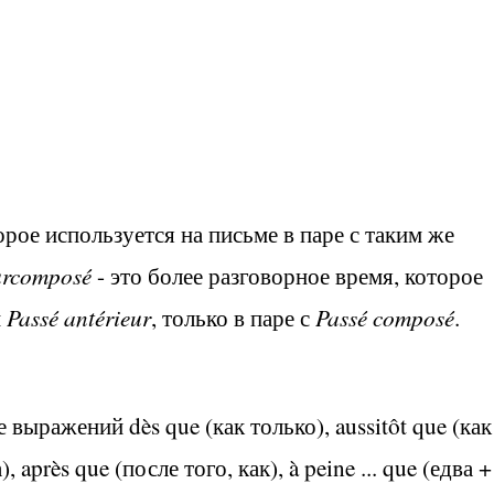
торое используется на письме в паре с таким же
urcomposé
-
это более разговорное время, которое
и
Passé antérieur
, только в паре с
Passé composé
.
ле выражений
dès que
(как только)
, aussitôt que
(как
)
, après que
(после того, как)
, à peine ... que
(едва
+