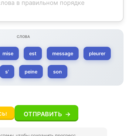
слова в правильном порядке
СЛОВА
mise
est
message
pleurer
s'
peine
son
ОТПРАВИТЬ
→
Ь!
истему, чтобы сохранить прогресс