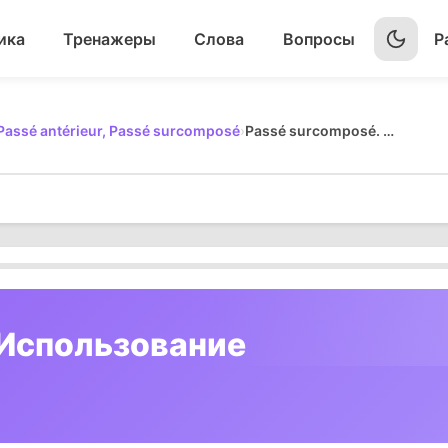
ика
Тренажеры
Слова
Вопросы
Р
 Passé antérieur, Passé surcomposé
›
Passé surcomposé. Использование
 Использование