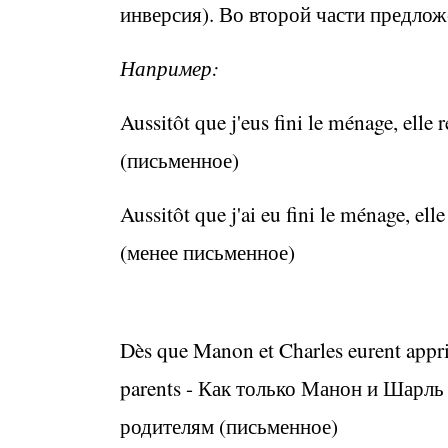
инверсия)
.
Во второй части предлож
Например:
Aussitôt que j
'eus fini le ménage
,
elle 
(письменное)
Aussitôt que j
'ai eu fini le ménage
,
elle
(менее письменное)
Dès que Manon et Charles
eurent
appri
parents
- Как только Манон и Шарль 
родителям
(письменное)