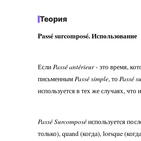
Теория
Passé surcomposé
. Использование
Если
Passé antérieur
- это время, ко
письменным
Passé simple
, то
Passé s
используется в тех же случаях, что 
Passé Surcomposé
используется пос
только)
, quand
(когда)
, lorsque
(когда