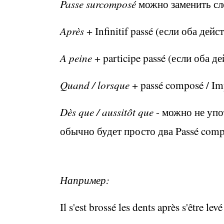
Passe surcomposé
можно заменить с
Après
+ Infinitif passé (
если оба дейс
A peine
+ participe passé (
если оба де
Quand / lorsque
+ passé composé / Imp
Dès que / aussitôt que
-
можно не упо
обычно будет просто два
Passé com
Например:
Il s'est brossé les dents après s'être levé