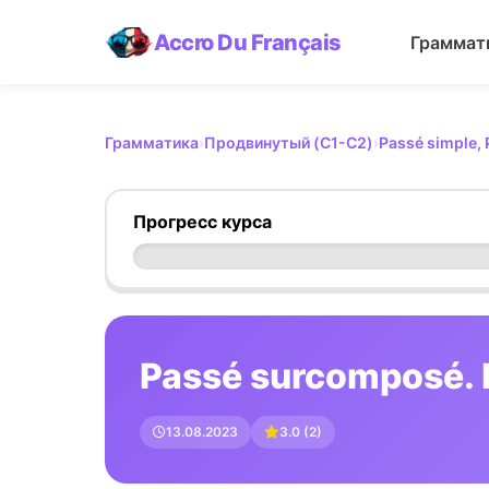
Accro Du Français
Граммат
Грамматика
›
Продвинутый (C1-C2)
›
Passé simple,
Прогресс курса
Passé surcomposé.
13.08.2023
3.0
(
2
)