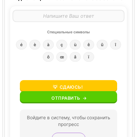
Специальные символы
é
è
à
ç
ù
ê
û
î
ô
œ
â
ï
💡
СДАЮСЬ!
ОТПРАВИТЬ
→
Войдите в систему, чтобы сохранить
прогресс