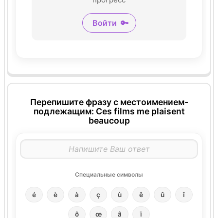
Войти
🔑
Перепишите фразу с местоимением-
подлежащим: Ces films me plaisent
beaucoup
Специальные символы
é
è
à
ç
ù
ê
û
î
ô
œ
â
ï