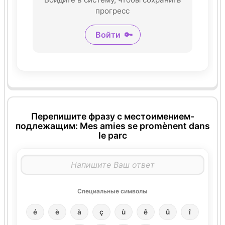
прогресс
Войти
🔑
Перепишите фразу с местоимением-
подлежащим: Mes amies se promènent dans
le parc
Специальные символы
é
è
à
ç
ù
ê
û
î