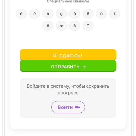
Специальные символы
é
è
à
ç
ù
ê
û
î
ô
œ
â
ï
💡
СДАЮСЬ!
ОТПРАВИТЬ
→
Войдите в систему, чтобы сохранить
прогресс
Войти
🔑