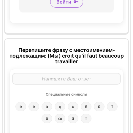
Войти
🔑
Перепишите фразу с местоимением-
подлежащим: (Мы) croit qu’il faut beaucoup
travailler
Специальные символы
é
è
à
ç
ù
ê
û
î
ô
œ
â
ï