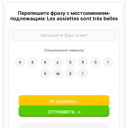
Перепишите фразу с местоимением-
подлежащим: Les assiettes sont très belles
Специальные символы
é
è
à
ç
ù
ê
û
î
ô
œ
â
ï
💡
СДАЮСЬ!
ОТПРАВИТЬ
→