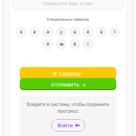
Специальные символы
é
è
à
ç
ù
ê
û
î
ô
œ
â
ï
💡
СДАЮСЬ!
ОТПРАВИТЬ
→
Войдите в систему, чтобы сохранить
прогресс
Войти
🔑