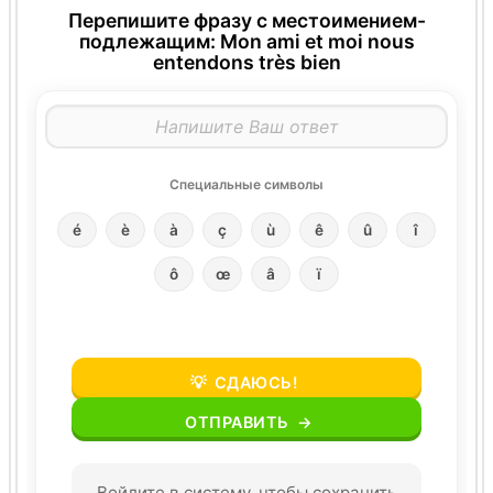
Перепишите фразу с местоимением-
подлежащим: Mon ami et moi nous
entendons très bien
Специальные символы
é
è
à
ç
ù
ê
û
î
ô
œ
â
ï
💡
СДАЮСЬ!
ОТПРАВИТЬ
→
Войдите в систему, чтобы сохранить