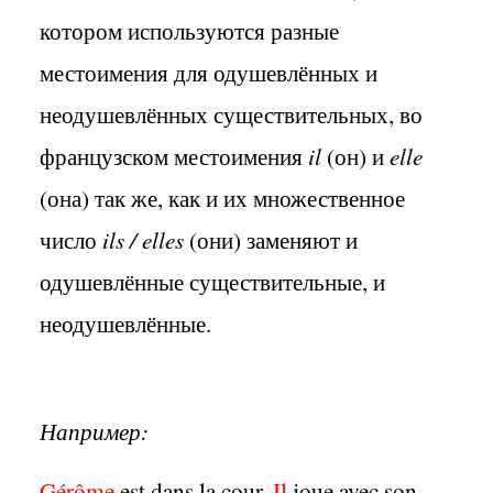
котором используются разные
местоимения для одушевлённых и
неодушевлённых существительных, во
французском местоимения
il
(он) и
elle
(она) так же, как и их множественное
число
ils / elles
(они) заменяют и
одушевлённые существительные, и
неодушевлённые.
Например:
Gérôme
est dans la cour.
Il
joue avec son