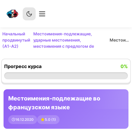
Начальный
Местоимения-подлежащие,
продвинутый
ударные местоимения,
Местоимения-подлежащие во французском языке
(А1-А2)
местоимения с предлогом de
Прогресс курса
0
%
Местоимения-подлежащие во
французском языке
16.12.2020
5.0
(
1
)