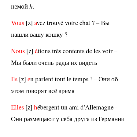
немой
h
.
Vous
[z]
a
vez trouvé votre chat ? – Вы
нашли вашу кошку ?
Nous
[z]
é
tions très contents de les voir –
Мы были очень рады их видеть
Ils
[z]
e
n parlent tout le temps ! – Они об
этом говорят всё время
Elles
[z]
h
ébergent un ami d’Allemagne -
Они размещают у себя друга из Германии