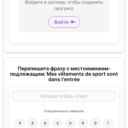
Войдите в систему, чтобы сохранить
прогресс
Войти
🔑
Перепишите фразу с местоимением-
подлежащим: Mes vêtements de sport sont
dans l'entrée
Специальные символы
é
è
à
ç
ù
ê
û
î