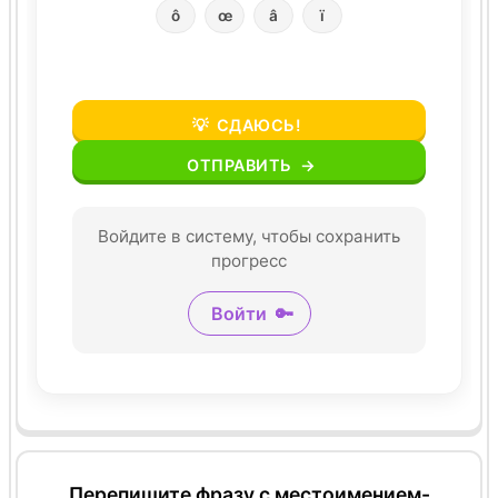
ô
œ
â
ï
💡
СДАЮСЬ!
ОТПРАВИТЬ
→
Войдите в систему, чтобы сохранить
прогресс
Войти
🔑
Перепишите фразу с местоимением-