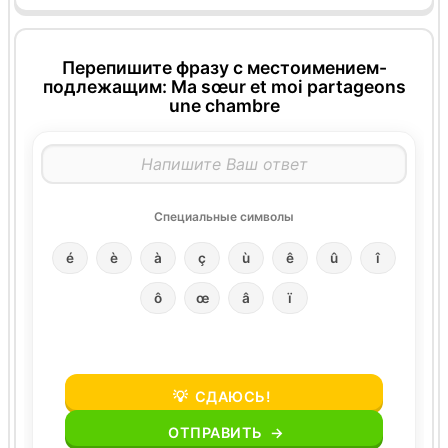
Перепишите фразу с местоимением-
подлежащим: Ma sœur et moi partageons
une chambre
Специальные символы
é
è
à
ç
ù
ê
û
î
ô
œ
â
ï
💡
СДАЮСЬ!
ОТПРАВИТЬ
→