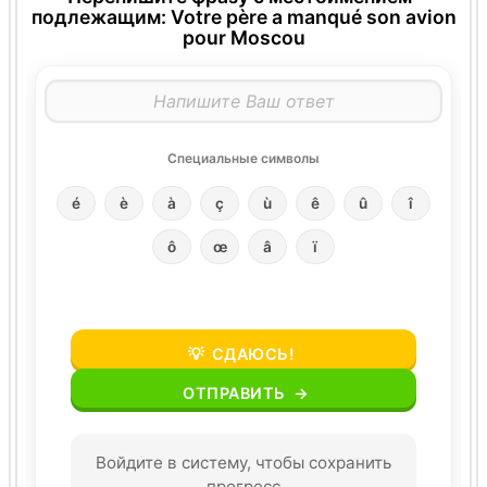
подлежащим: Votre père a manqué son avion
pour Moscou
Специальные символы
é
è
à
ç
ù
ê
û
î
ô
œ
â
ï
💡
СДАЮСЬ!
ОТПРАВИТЬ
→
Войдите в систему, чтобы сохранить
прогресс