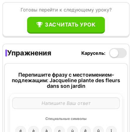
Готовы перейти к следующему уроку?
ЗАСЧИТАТЬ УРОК
Упражнения
Карусель:
Перепишите фразу с местоимением-
подлежащим: Jacqueline plante des fleurs
dans son jardin
Специальные символы
é
è
à
ç
ù
ê
û
î