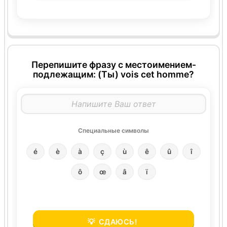
Перепишите фразу с местоимением-
подлежащим: (Ты) vois cet homme?
Специальные символы
é
è
à
ç
ù
ê
û
î
ô
œ
â
ï
💡
СДАЮСЬ!