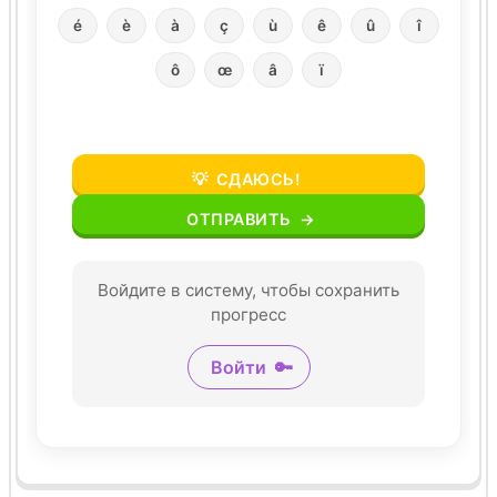
é
è
à
ç
ù
ê
û
î
ô
œ
â
ï
💡
СДАЮСЬ!
ОТПРАВИТЬ
→
Войдите в систему, чтобы сохранить
прогресс
Войти
🔑