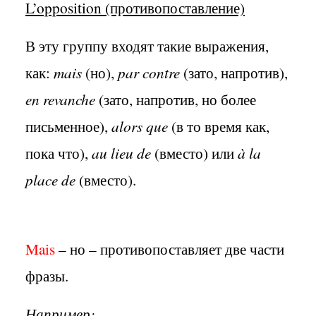
L’opposition (противопоставление)
В эту группу входят такие выражения,
как:
mais
(но),
par contre
(зато, напротив),
en revanche
(зато, напротив, но более
письменное),
alors que
(в то время как,
пока что),
au lieu de
(вместо) или
à la
place de
(вместо).
Mais
– но – противопоставляет две части
фразы.
Например: