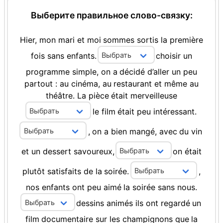
Выберите правильное слово-связку:
Hier,
mon
mari
et
moi
sommes
sortis
la
première
fois
sans
enfants.
choisir
un
programme
simple,
on
a
décidé
d’aller
un
peu
partout
:
au
cinéma,
au
restaurant
et
même
au
théâtre.
La
pièce
était
merveilleuse
le
film
était
peu
intéressant.
,
on
a
bien
mangé,
avec
du
vin
et
un
dessert
savoureux,
on
était
plutôt
satisfaits
de
la
soirée.
,
nos
enfants
ont
peu
aimé
la
soirée
sans
nous.
dessins
animés
ils
ont
regardé
un
film
documentaire
sur
les
champignons
que
la