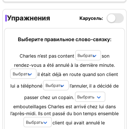
Упражнения
Карусель:
Выберите правильное слово-связку:
Charles
n’est
pas
content
son
rendez-vous
a
été
annulé
à
la
dernière
minute.
il
était
déjà
en
route
quand
son
client
lui
a
téléphoné
l’annuler,
il
a
décidé
de
passer
chez
un
copain.
embouteillages
Charles
est
arrivé
chez
lui
dans
l’après-midi.
Ils
ont
passé
du
bon
temps
ensemble
client
qui
avait
annulé
le