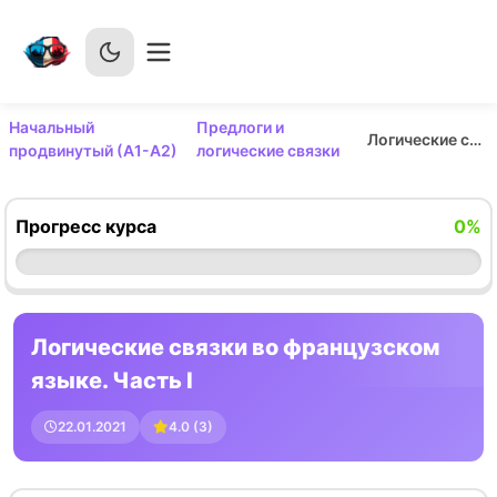
Начальный
Предлоги и
Логические связки во французском языке. Часть I
продвинутый (А1-А2)
логические связки
Прогресс курса
0
%
Логические связки во французском
языке. Часть I
22.01.2021
4.0
(
3
)