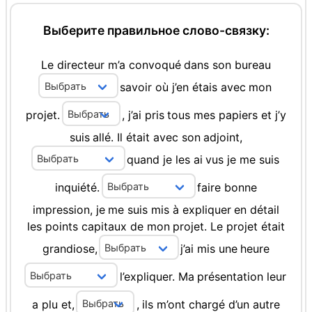
Выберите правильное слово-связку:
Le
directeur
m’a
convoqué
dans
son
bureau
savoir
où
j’en
étais
avec
mon
projet.
,
j’ai
pris
tous
mes
papiers
et
j’y
suis
allé.
Il
était
avec
son
adjoint,
quand
je
les
ai
vus
je
me
suis
inquiété.
faire
bonne
impression,
je
me
suis
mis
à
expliquer
en
détail
les
points
capitaux
de
mon
projet.
Le
projet
était
grandiose,
j’ai
mis
une
heure
l’expliquer.
Ma
présentation
leur
a
plu
et,
,
ils
m’ont
chargé
d’un
autre