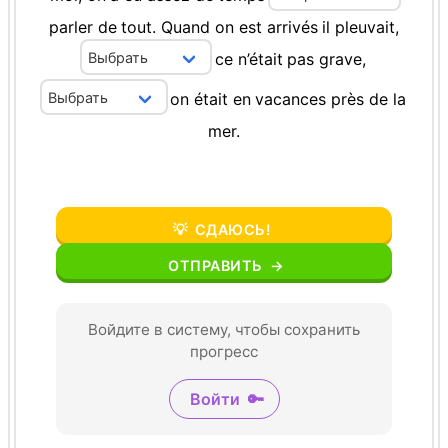
parler
de
tout.
Quand
on
est
arrivés
il
pleuvait,
ce
n’était
pas
grave,
on
était
en
vacances
près
de
la
mer.
💡
СДАЮСЬ!
ОТПРАВИТЬ
→
Войдите в систему, чтобы сохранить
прогресс
Войти
🔑