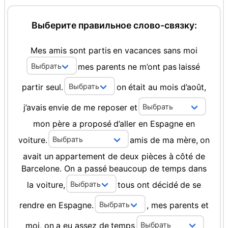
Выберите правильное слово-связку:
Mes
amis
sont
partis
en
vacances
sans
moi
mes
parents
ne
m’ont
pas
laissé
partir
seul.
on
était
au
mois
d’août,
j’avais
envie
de
me
reposer
et
mon
père
a
proposé
d’aller
en
Espagne
en
voiture.
amis
de
ma
mère,
on
avait
un
appartement
de
deux
pièces
à
côté
de
Barcelone.
On
a
passé
beaucoup
de
temps
dans
la
voiture,
tous
ont
décidé
de
se
rendre
en
Espagne.
,
mes
parents
et
moi,
on
a
eu
assez
de
temps