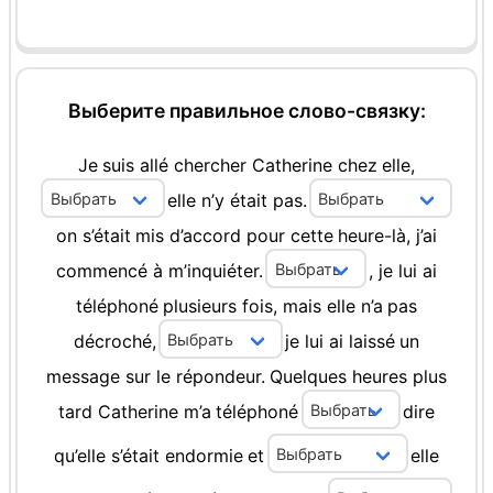
Выберите правильное слово-связку:
Je
suis
allé
chercher
Catherine
chez
elle,
elle
n’y
était
pas.
on
s’était
mis
d’accord
pour
cette
heure-là,
j’ai
commencé
à
m’inquiéter.
,
je
lui
ai
téléphoné
plusieurs
fois,
mais
elle
n’a
pas
décroché,
je
lui
ai
laissé
un
message
sur
le
répondeur.
Quelques
heures
plus
tard
Catherine
m’a
téléphoné
dire
qu’elle
s’était
endormie
et
elle