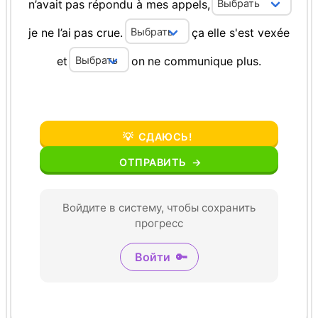
n’avait
pas
répondu
à
mes
appels,
je
ne
l’ai
pas
crue.
ça
elle
s'est
vexée
et
on
ne
communique
plus.
💡
СДАЮСЬ!
ОТПРАВИТЬ
→
Войдите в систему, чтобы сохранить
прогресс
Войти
🔑