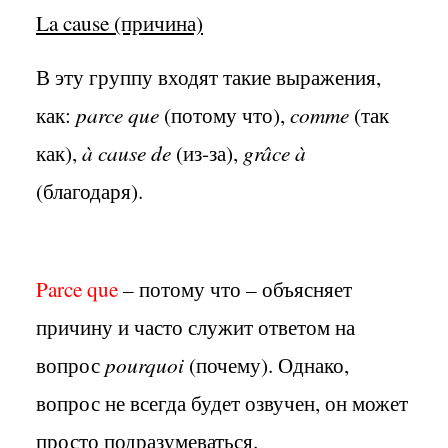
La cause (причина)
В эту группу входят такие выражения,
как:
parce que
(потому что),
comme
(так
как),
à cause de
(из-за),
grâce à
(благодаря).
Parce
que
– потому что – объясняет
причину и часто служит ответом на
вопрос
pourquoi
(почему). Однако,
вопрос не всегда будет озвучен, он может
просто подразумеваться.