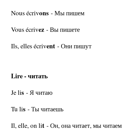
ons
Nous écriv
- Мы пишем
ez
Vous écriv
- Вы пишете
ent
Ils, elles écriv
- Они пишут
Lire - читать
s
Je li
- Я читаю
s
Tu li
- Ты читаешь
t
Il, elle, on li
- Он, она читает, мы читаем