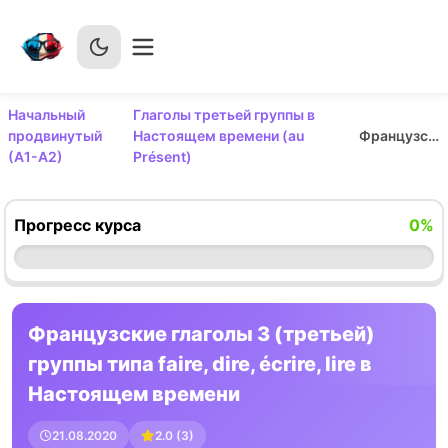
Начальный
Глаголы третьей группы в
продвинутый
Настоящем времени (au
Французские глаголы 3 (третьей) группы типа faire, dire, écrire, lire в Настоящем времени
(А1-А2)
Présent)
Прогресс курса
0
%
Французские глаголы 3 (третьей)
группы типа faire, dire, écrire, lire в
Настоящем времени
21.08.2020
2.0
(
3
)