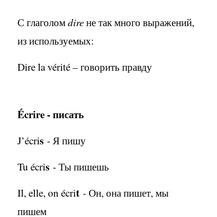
С глаголом
dire
не так много выражений,
из используемых:
Dire la vérité – говорить правду
Écrire - писать
s
J’écri
- Я пишу
s
Tu écri
- Ты пишешь
t
Il, elle, on écri
- Он, она пишет, мы
пишем