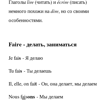
Глаголы
lire
(читать) и
écrire
(писать)
немного похожи на
dire
, но со своими
особенностями.
Faire - делать, заниматься
s
Je fai
- Я делаю
s
Tu fai
- Ты делаешь
t
Il, elle, on fai
- Он, она делает, мы делаем
ons
Nous f
ai
s
- Мы делаем