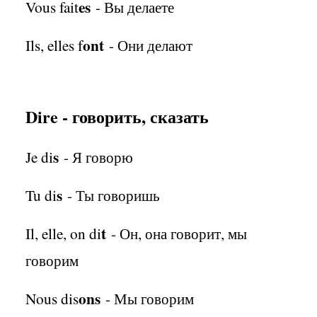
es
Vous fait
- Вы делаете
ont
Ils, elles f
- Они делают
Dire - говорить, сказать
s
Je di
- Я говорю
s
Tu di
- Ты говоришь
t
Il, elle, on di
- Он, она говорит, мы
говорим
ons
Nous dis
- Мы говорим