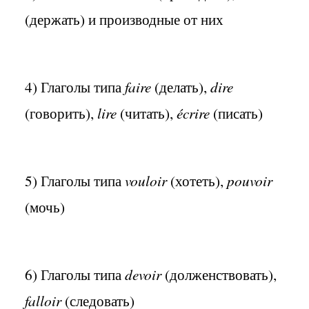
(держать) и производные от них
4) Глаголы типа
faire
(делать),
dire
(говорить),
lire
(читать),
écrire
(писать)
5) Глаголы типа
vouloir
(хотеть),
pouvoir
(мочь)
6) Глаголы типа
devoir
(долженствовать),
falloir
(следовать)