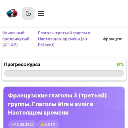
Начальный
Глаголы третьей группы в
продвинутый
Настоящем времени (au
Французские глаголы 3 (третьей) группы. Глаголы être и avoir в Настоящем времени
(А1-А2)
Présent)
Прогресс курса
0
%
Французские глаголы 3 (третьей)
группы. Глаголы être и avoir в
Настоящем времени
13.08.2020
5.0
(
1
)