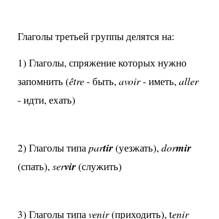
Глаголы третьей группы делятся на:
1) Глаголы, спряжение которых нужно
запомнить (
être
- быть,
avoir
- иметь,
aller
- идти, ехать)
2) Глаголы типа
par
tir
(уезжать),
dor
mir
(спать),
ser
vir
(служить)
3) Глаголы типа
venir
(приходить), t
enir