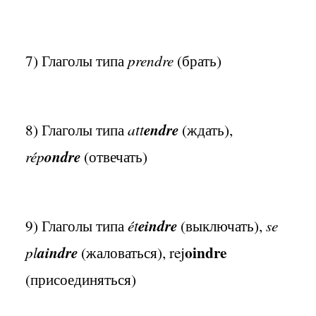
7) Глаголы типа
prendre
(брать)
8) Глаголы типа
att
endre
(ждать),
rép
ondre
(отвечать)
9) Глаголы типа
ét
eindre
(выключать),
se
oindre
pl
aindre
(жаловаться), rej
(присоединяться)