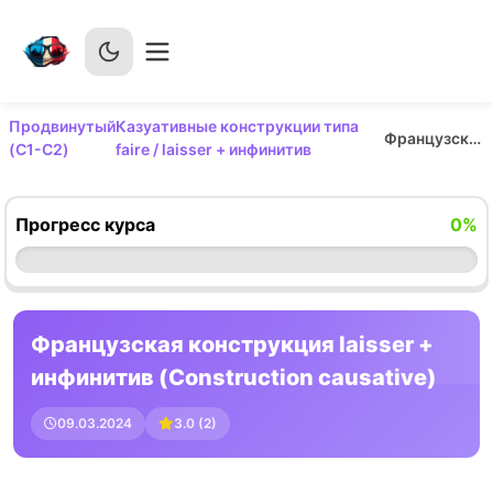
Продвинутый
Казуативные конструкции типа
Французская конструкция laisser + инфинитив (Construction causative)
(C1-C2)
faire / laisser + инфинитив
Прогресс курса
0
%
Французская конструкция laisser +
инфинитив (Construction causative)
09.03.2024
3.0
(
2
)